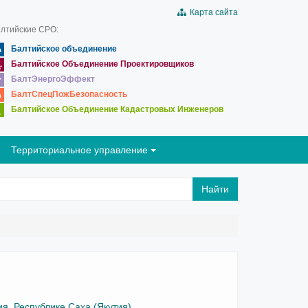
Карта сайта
лтийские СРО:
Балтийское объединение
Балтийское Объединение Проектировщиков
БалтЭнергоЭффект
БалтСпецПожБезопасность
Балтийское Объединение Кадастровых Инженеров
Территориальное управление
Найти
я, Республике Саха (Якутия)