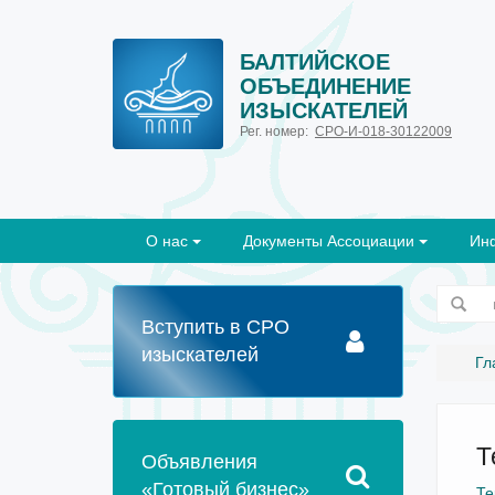
БАЛТИЙСКОЕ
ОБЪЕДИНЕНИЕ
ИЗЫСКАТЕЛЕЙ
Рег. номер:
СРО-И-018-30122009
О нас
Документы Ассоциации
Ин
Вступить в СРО
изыскателей
Гл
Т
Объявления
«Готовый бизнес»
Те