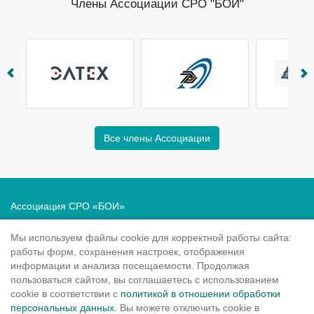
Члены Ассоциации СРО "БОИ"
Все члены Ассоциации
Ассоциация СРО «БОИ»
Саморегулирование в области инженерных изысканий
Мы используем файлы cookie для корректной работы сайта:
Политика в отношении обработки персональных данных
работы форм, сохранения настроек, отображения
информации и анализа посещаемости. Продолжая
190020
, Санкт-Петербург, Рижский пр. 3, литер Б
пользоваться сайтом, вы соглашаетесь с использованием
Тел.: 8-800-505-02-38
cookie в соответствии с
политикой в отношении обработки
персональных данных
. Вы можете отключить cookie в
(812) 251-31-01, 251-10-50