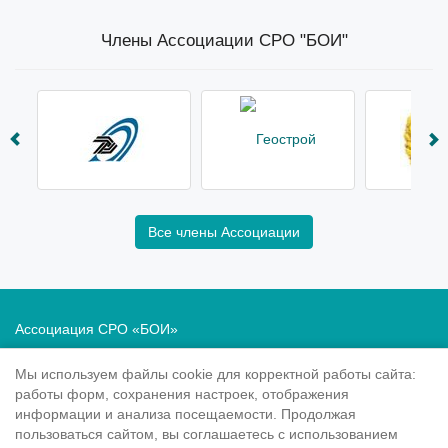
Члены Ассоциации СРО "БОИ"
Все члены Ассоциации
Ассоциация СРО «БОИ»
Саморегулирование в области инженерных изысканий
Мы используем файлы cookie для корректной работы сайта:
Политика в отношении обработки персональных данных
работы форм, сохранения настроек, отображения
информации и анализа посещаемости. Продолжая
190020
, Санкт-Петербург, Рижский пр. 3, литер Б
пользоваться сайтом, вы соглашаетесь с использованием