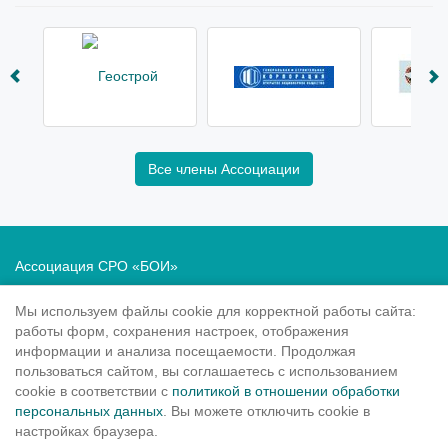
Все члены Ассоциации
Ассоциация СРО «БОИ»
Саморегулирование в области инженерных изысканий
Мы используем файлы cookie для корректной работы сайта:
Политика в отношении обработки персональных данных
работы форм, сохранения настроек, отображения
информации и анализа посещаемости. Продолжая
190020
, Санкт-Петербург, Рижский пр. 3, литер Б
пользоваться сайтом, вы соглашаетесь с использованием
Тел.: 8-800-505-02-38
cookie в соответствии с
политикой в отношении обработки
персональных данных
. Вы можете отключить cookie в
(812) 251-31-01, 251-10-50
настройках браузера.
info@sroboi.ru