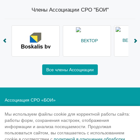
Члены Ассоциации СРО "БОИ"
Все члены Ассоциации
Ассоциация СРО «БОИ»
Саморегулирование в области инженерных изысканий
Мы используем файлы cookie для корректной работы сайта:
Политика в отношении обработки персональных данных
работы форм, сохранения настроек, отображения
информации и анализа посещаемости. Продолжая
190020
, Санкт-Петербург, Рижский пр. 3, литер Б
пользоваться сайтом, вы соглашаетесь с использованием
Тел.: 8-800-505-02-38
cookie в соответствии с
политикой в отношении обработки