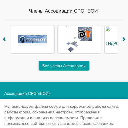
Члены Ассоциации СРО "БОИ"
Все члены Ассоциации
Ассоциация СРО «БОИ»
Саморегулирование в области инженерных изысканий
Мы используем файлы cookie для корректной работы сайта:
Политика в отношении обработки персональных данных
работы форм, сохранения настроек, отображения
информации и анализа посещаемости. Продолжая
190020
, Санкт-Петербург, Рижский пр. 3, литер Б
пользоваться сайтом, вы соглашаетесь с использованием
Тел.: 8-800-505-02-38