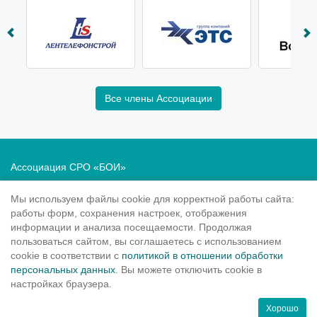
Все члены Ассоциации
Ассоциация СРО «БОИ»
Саморегулирование в области инженерных изысканий
Мы используем файлы cookie для корректной работы сайта:
Политика в отношении обработки персональных данных
работы форм, сохранения настроек, отображения
информации и анализа посещаемости. Продолжая
190020
, Санкт-Петербург, Рижский пр. 3, литер Б
пользоваться сайтом, вы соглашаетесь с использованием
Тел.: 8-800-505-02-38
cookie в соответствии с
политикой в отношении обработки
персональных данных
. Вы можете отключить cookie в
(812) 251-31-01, 251-10-50
настройках браузера.
info@sroboi.ru
Хорошо
Режим работы: ПН-ЧТ с 10.00 до 19.00, ПТ с 10.00 до 17.45