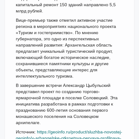
капитальный ремонт 150 зданий направлено 5,5
млрд рублей.
Вице-премьер также отметил активное участие
региона в мероприятиях национального проекта
«Туризм и гостеприимство». По мнению
губернатора, это одно из перспективных
направлений развития: Архангельская область
предлагает уникальный туристический продукт,
включающий богатое историческое наследие,
сохранившиеся памятники культуры и другие
объекты, представляющие интерес для
интеллектуального туризма.
В завершение встречи Александр Цыбульский
представил проект по созданию торгово-
ярмарочной площади в поселке Соловецкий. Эта
инициатива разработана в рамках подготовки к
празднованию 600-летия основания первого
монашеского поселения на Соловецком
архипелаге.
Источник:
https://geoinfo.ru/product/sluzhba-novostej-
geoinfo/v-arhangelske-otkroetsya-pervaya-profilnaya-