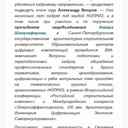
уделяться кадровому направлению,
— продолжает
подводить итоги года
Александр Вихров
. —
Уже
несколько лет подряд под эгидой НОПРИЗ, и в
том числе при участии и по поручению
президента нацобъединения
Анвара
Шамузафарова
, в Санкт-Петербургском
государственном архитектурно-строительном
университете Образовательным центром
цифровых компетенций проводится
BIM
-
чемпионат. Вопросы подготовки и
переподготовки кадров, обсуждение
профессиональных стандартов и других
нормативов, вопросы ценообразования,
цифровизации и ряда актуальных тем проходят
на тематических круглых столах,
организованных НОПРИЗ, в рамках Всероссийской
конференции «Российский строительный
комплекс» и Международного конгресса
«Энергоэффективность.
XXI
век. Архитектура.
Инженерия. Цифровизация. Экология.
Саморегулирование».
Продолжает свою деятельность и Окружная