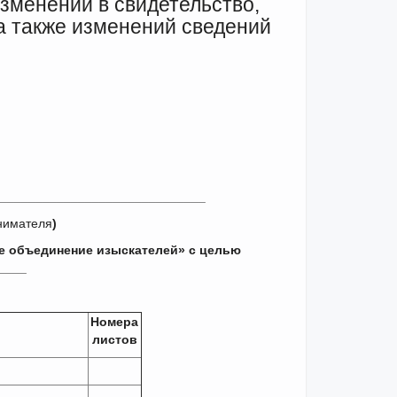
зменений в свидетельство,
а также изменений сведений
_____________________________
нимателя
)
е объединение изыскателей» с целью
____
Номера
листов