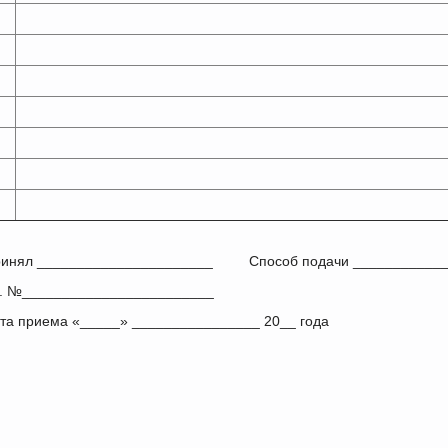
инял ______________________­­­­­­­ Способ подачи _______
. №________________________
та приема «_____» ________________ 20__ года