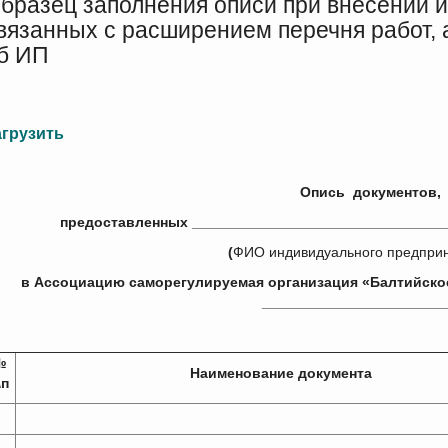
бразец заполнения описи при внесении и
вязанных с расширением перечня работ, 
б ИП
агрузить
Опись документов,
предоставленных ________________________________
(
ФИО индивидуального предпри
в Ассоциацию саморегулируемая организация «Балтийско
_______________________
№
Наименование документа
\п