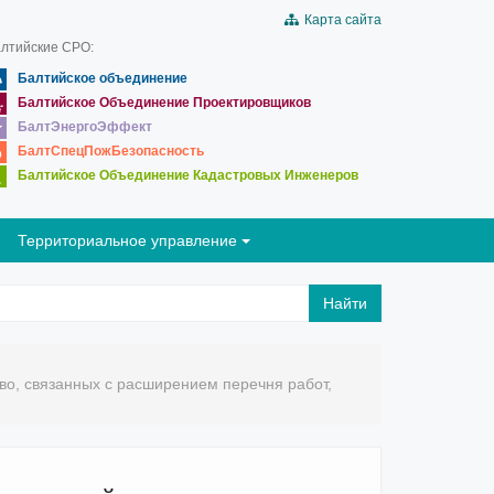
Карта сайта
лтийские СРО:
Балтийское объединение
Балтийское Объединение Проектировщиков
БалтЭнергоЭффект
БалтСпецПожБезопасность
Балтийское Объединение Кадастровых Инженеров
Территориальное управление
Найти
во, связанных с расширением перечня работ,